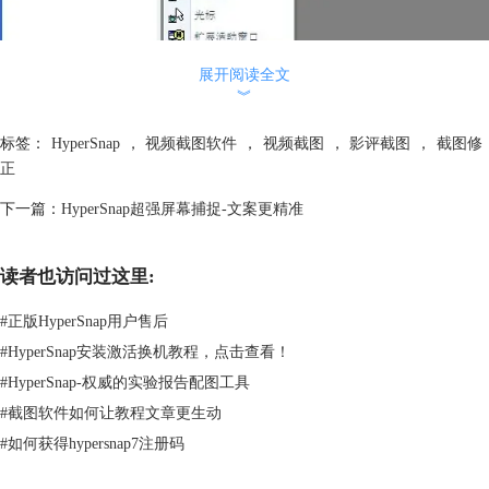
展开阅读全文
︾
[/align] 视频截图软件Hypersnap的“捕捉设置”功能，其中包括有区域截
标签：
HyperSnap
，
视频截图软件
，
视频截图
，
影评截图
，
截图修
图、固定区域截图、重复截图、窗口截图、全屏截图、无窗架活动窗口截
正
图等等，以及可设置多种形状的截图。直接选择相应的菜单项，或者使用
下一篇：
HyperSnap超强屏幕捕捉-文案更精准
各种快捷键进行操作。如区域截图快捷键为ctrl+shift+R，。至于多种形状
截图，只需在“区域设置”中进行设置，可选择矩形、小圆角、中圆角、大
圆角、椭圆形等形状。 [align=center]
读者也访问过这里:
#
正版HyperSnap用户售后
#
HyperSnap安装激活换机教程，点击查看！
#
HyperSnap-权威的实验报告配图工具
#
截图软件如何让教程文章更生动
#
如何获得hypersnap7注册码