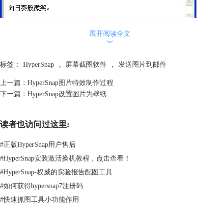
展开阅读全文
如上，收件邮件为QQ邮箱，主题“向日葵”，内容也在文字编辑框内填写
︾
好了，可以看到在上图“附件”一栏后，我们所要发送的文件“Snap6”是以
附件形式发送。 最后，点击上图邮件发送面板左上方的“发送”按钮，进
标签：
HyperSnap
，
屏幕截图软件
，
发送图片到邮件
入发送步骤！
上一篇：
HyperSnap图片特效制作过程
下一篇：
HyperSnap设置图片为壁纸
读者也访问过这里:
#
正版HyperSnap用户售后
邮件便通过Outlook Express成功发送出去了！ 对方邮箱内收到的图片邮件
显示：
#
HyperSnap安装激活换机教程，点击查看！
#
HyperSnap-权威的实验报告配图工具
#
如何获得hypersnap7注册码
#
快速抓图工具小功能作用