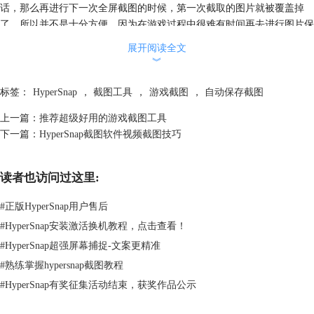
话，那么再进行下一次全屏截图的时候，第一次截取的图片就被覆盖掉
了，所以并不是十分方便，因为在游戏过程中很难有时间再去进行图片保
存。 而使用HyperSnap截图工具当中全屏截图功能的话，每次截取它都会
展开阅读全文
自动进行保存，所以无论进行多少次截图，都不会出现丢失的情况。
︾
标签：
HyperSnap
，
截图工具
，
游戏截图
，
自动保存截图
上一篇：
推荐超级好用的游戏截图工具
下一篇：
HyperSnap截图软件视频截图技巧
读者也访问过这里:
#
正版HyperSnap用户售后
#
HyperSnap安装激活换机教程，点击查看！
#
HyperSnap超强屏幕捕捉-文案更精准
#
熟练掌握hypersnap截图教程
#
HyperSnap有奖征集活动结束，获奖作品公示