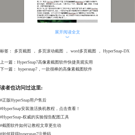
展开阅读全文
︾
标签：
多页截图
，
多页滚动截图
，
word多页截图
，
HyperSnap-DX
上一篇：
HyperSnap7高像素截图软件快捷美观实用
下一篇：
hypersnap7，一款很棒的高像素截图软件
读者也访问过这里:
#
正版HyperSnap用户售后
#
HyperSnap安装激活换机教程，点击查看！
#
HyperSnap-权威的实验报告配图工具
#
截图软件如何让教程文章更生动
#
如何获得hypersnap7注册码
看到上图，有的朋友可能会说，我只想要有实质性内容的画面，采用整页