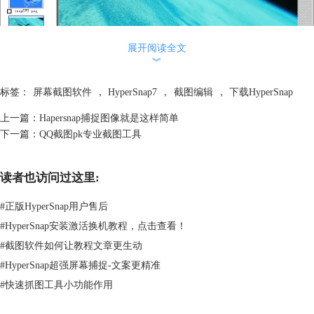
展开阅读全文
︾
标签：
屏幕截图软件
，
HyperSnap7
，
截图编辑
，
下载HyperSnap
上一篇：
Hapersnap捕捉图像就是这样简单
下一篇：
QQ截图pk专业截图工具
新的HyperSnap7屏幕截图软件弥补了HyperSnap不足的同时，还很用心的
读者也访问过这里:
增加了它人性化部分的功能，新老顾客都可来尝试下它的“人性”。
#
正版HyperSnap用户售后
#
HyperSnap安装激活换机教程，点击查看！
#
截图软件如何让教程文章更生动
#
HyperSnap超强屏幕捕捉-文案更精准
#
快速抓图工具小功能作用