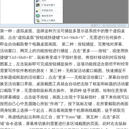
第一种：虚拟桌面。选择这种方法可捕捉多显示器系统中的整个虚拟桌
面。点击“虚拟桌面”按钮或快捷键“Ctrl+Shift+V”，无需进行任何操作，
即会自动截取整个电脑桌面画面。 第二种：按钮捕捉。完整地对屏幕、
活动窗口、网页上的功能按钮进行捕捉，点击“更多——按钮”，或使用快
捷键“Ctrl+Shift+B”，鼠标将变成十字指针形状。将指针移动到对应按钮
图案上，左击鼠标即可完成按钮捕捉操作，这项功能很适合那些平时经常
需要写作软件教程的朋友！ 第三种：无框架活动窗口截图。快速捕捉不
含标题或框架的活动窗口，点击“更多——无框架活动窗口”，屏幕自动切
换至活动窗口界面。桌面截图工具就会自动把去除了框架和标题的活动窗
口截取下来，无需借助鼠标再次操作。 第四种:徒手抓图。绘制任意形状
到屏幕捕捉，点击徒手按钮，画面上出现十字鼠标指针，接下来你就可以
按照自己心中意愿随心所欲“作画”了。按下鼠标左键，在所要截取的画面
周身轮廓上选择一个起点，再沿着画面整个轮廓画线截图，徒手抓取完
毕，将虚线的起点和终点汇合，按下“Enter”键。 第五种：点击“多区
域”命令选项，屏幕将切换到需要进行多区域截图的页面。此时右击鼠标