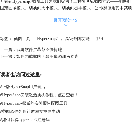
可看到Hypersnap7截图工具为我们提供了三种多区域截图方式——切换到
固定区域模式、切换到大小模式、切换到徒手模式，当你想使用其中某项
多区域截图功能时，点击鼠标左键选择即可。 第六种：光标抓取。只捕
展开阅读全文
捉鼠标光标（指针），不包含任何背景画面。点击“光标”按钮，屏幕将自
︾
动切换至相关页面，稍等几秒钟，无需进行任何操作。截图工具即可自动
为你抓取下屏幕上的鼠标画面。 第七种：扩展活动窗口截图。捕捉任意
标签：
截图工具
，
HyperSnap7
，
高级截图功能
，
抓图
大小活动窗口，可以大于屏幕。点击“扩展活动窗口”按钮，屏幕上会跳
出“扩展活动窗口”设置窗口，此窗口内会显示扩展捕捉活动窗口当前宽、
上一篇：
截屏软件屏幕截图快捷键
高的像素值，用户可自行设置接下来所希望捕捉的活动窗口的宽和高，也
下一篇：
如何为截取的屏幕图像添加马赛克
可设置捕捉前延迟时间。设置完毕，点击“确定”，截图工具将按照我们的
要求完成扩展活动窗口的截取！ 第八种：视频或游戏截图。具有抓取
读者也访问过这里:
DirectX，3Dfx Glide视频画面的技术，可快速截取视频播放器或者游戏画
面。点击“视频或游戏”按钮，屏幕上出现“启用视频或游戏捕捉”窗口，
#
正版HyperSnap用户售后
在“视频捕捉”和“游戏捕捉”选项前打勾并点击“确定”。接下来就可以在“捕
#
HyperSnap安装激活换机教程，点击查看！
捉设置”选项内选择自己中意的基础截图方式，如“区域”捕捉、“窗口”捕
捉，“全屏”捕捉等来进行视频或游戏截图。 经过以上的分步介绍，相信
#
HyperSnap-权威的实验报告配图工具
广大用户已经对HyperSnap7截图工具的高级截图功能相关操作方法有了一
#
截图软件如何让教程文章更生动
定的认知，接下来
下载HyperSnap7
自己动手演练一下吧！它绝对会为你的
#
如何获得hypersnap7注册码
截图工作带来多多惊喜！