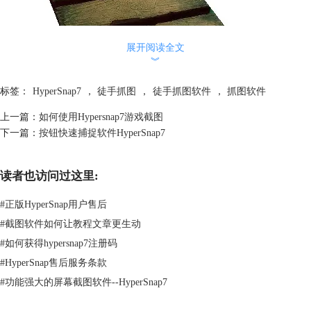
展开阅读全文
︾
使用徒手捕捉图像的具体方法如下： 将抓图软件HyperSnap7最小化，把
标签：
HyperSnap7
，
徒手抓图
，
徒手抓图软件
，
抓图软件
光标放在想要开始捕捉图像的地方，按下Ctrl+Shift+H，然后用鼠标画出
想要捕捉区域的范围，选择好范围后单击Enter键或者单击鼠标右键，在
上一篇：
如何使用Hypersnap7游戏截图
弹出的菜单中选择“结束捕捉”完成徒手捕捉。在选择范围的时候按下Shift
下一篇：
按钮快速捕捉软件HyperSnap7
键，可以水平、垂直、45度、随意等等选取范围。
读者也访问过这里:
#
正版HyperSnap用户售后
#
截图软件如何让教程文章更生动
#
如何获得hypersnap7注册码
#
HyperSnap售后服务条款
#
功能强大的屏幕截图软件--HyperSnap7