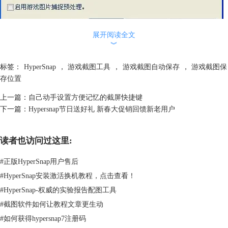
展开阅读全文
第五步：保存游戏截图。 图片截取好之后，点击游戏截图工具菜单栏最
︾
左边的‘文件—>保存/另存为’按钮完成截图保存。
标签：
HyperSnap
，
游戏截图工具
，
游戏截图自动保存
，
游戏截图保
存位置
上一篇：
自己动手设置方便记忆的截屏快捷键
下一篇：
Hypersnap节日送好礼 新春大促销回馈新老用户
读者也访问过这里:
#
正版HyperSnap用户售后
#
HyperSnap安装激活换机教程，点击查看！
#
HyperSnap-权威的实验报告配图工具
为了游戏截图过程更加快捷方便，游戏截图工具HyperSnap支持
截图自动
#
截图软件如何让教程文章更生动
保存
，且能够保存为多种格式。点击‘捕捉设置—>快速保存’按钮，选择
#
如何获得hypersnap7注册码
自动将每次捕捉的图像保存到文件，可选自动保存路径。免去了手动保存