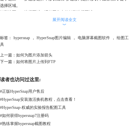
选择区域。
矩形选区——选择区域，调整图像上的矩形选择区域。
转换形状为选区——转换为封闭形状，用于图像选区，仅选择一个形状的
展开阅读全文
︾
图像封闭部分时启用该功能！
选择所有形状——选择所有可见形状，隐藏形状仍然不变。
标签：
hypersnap
，
HyperSnap图片编辑
，
电脑屏幕截图软件
，
绘图工
7、隐藏：隐藏所有形状。
具
8、显示：显示所有之前隐藏的形状。
9、前面：将选择形状移到所有形状的前面。
上一篇：
如何为图片添加箭头
10、后面：选择形状移到所有形状的后面。
下一篇：
如何将图片上传到FTP
11、印记：定型，将选择形状变为图像底层永久部分。
二：关于“绘图工具”。
读者也访问过这里:
#
正版HyperSnap用户售后
1、查看模式：使用鼠标左键在图像上移动，使用ctlr+鼠标滚轮缩放。
2、放大镜：点击鼠标左键放大，右键缩小（或者在任意时间使用ctlr+鼠
#
HyperSnap安装激活换机教程，点击查看！
标滚动）
#
HyperSnap-权威的实验报告配图工具
3、绘画模式切换：在形状编辑和直接在图像上绘画之间切换。
#
如何获得hypersnap7注册码
4、线段：使用当前工具宽度和颜色绘制一条线段，按照Shift改为水平/垂
#
熟练掌握hypersnap截图教程
直/45°方向。